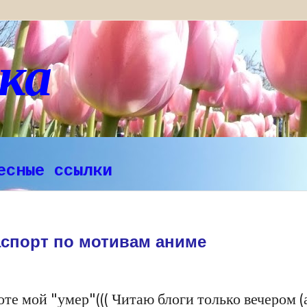
ка
есные ссылки
аспорт по мотивам аниме
те мой "умер"((( Читаю блоги только вечером (