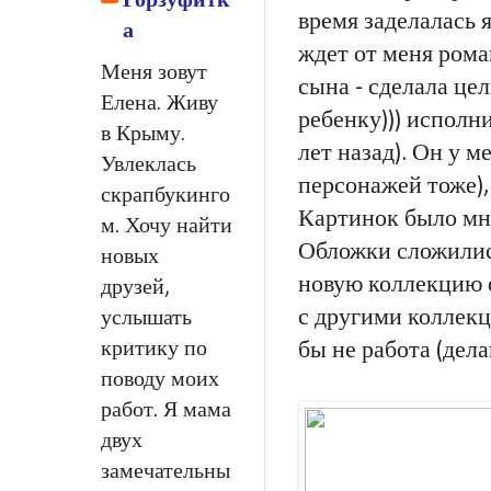
Горзуфитк
время заделалась 
а
ждет от меня рома
Меня зовут
сына - сделала це
Елена. Живу
ребенку))) исполни
в Крыму.
лет назад). Он у 
Увлеклась
персонажей тоже),
скрапбукинго
Картинок было мно
м. Хочу найти
Обложки сложились
новых
новую коллекцию о
друзей,
с другими коллекц
услышать
критику по
бы не работа (дела
поводу моих
работ. Я мама
двух
замечательны