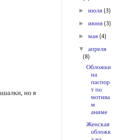
►
июля
(3)
►
июня
(3)
►
мая
(4)
▼
апреля
(8)
Обложки
на
паспор
т по
шалки, но я
мотива
м
аниме
Женская
обложк
а на