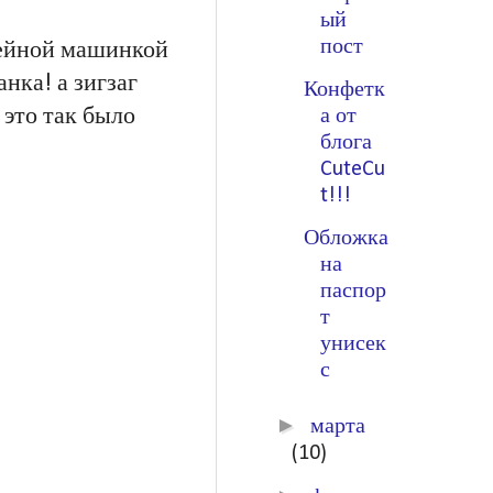
ый
пост
вейной машинкой
анка! а зигзаг
Конфетк
 это так было
а от
блога
CuteCu
t!!!
Обложка
на
паспор
т
унисек
с
►
марта
(10)