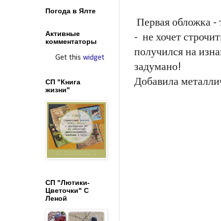
Погода в Ялте
Первая обложка - 
Активные
- не хочет строчит
комментаторы
получился на изна
Get this
widget
задумано!
Добавила металли
СП "Книга
жизни"
СП "Лютики-
Цветочки" С
Леной