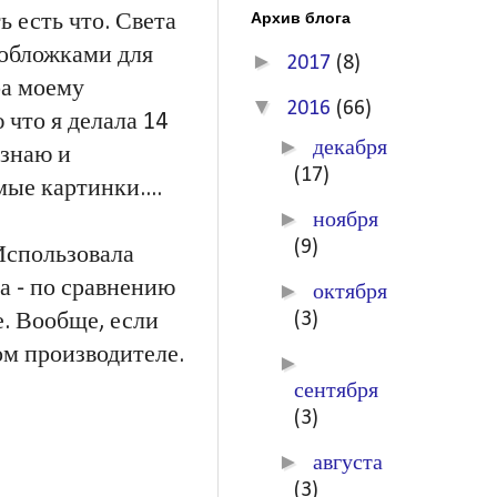
Архив блога
ь есть что. Света
 обложками для
►
2017
(8)
ра моему
▼
2016
(66)
 что я делала 14
►
декабря
 знаю и
(17)
ые картинки....
►
ноября
(9)
Использовала
ла - по сравнению
►
октября
(3)
е. Вообще, если
том производителе.
►
сентября
(3)
►
августа
(3)