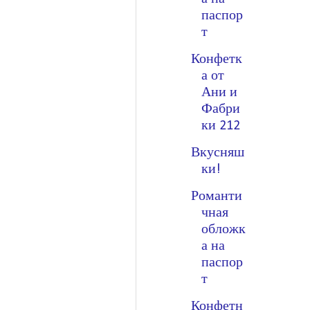
паспор
т
Конфетк
а от
Ани и
Фабри
ки 212
Вкусняш
ки!
Романти
чная
обложк
а на
паспор
т
Конфетн