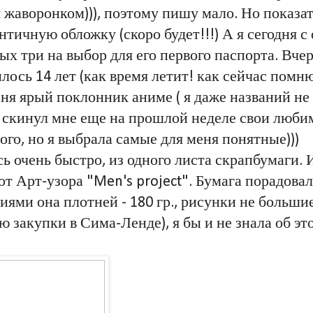
я жаворонком))), поэтому пишу мало. Но показат
нтичную обложку (скоро будет!!!) А я сегодня с
лых три на выбор для его первого паспорта. Вче
лось 14 лет (как время летит! как сейчас помню
меня ярый поклонник аниме ( я даже названий не
 скинул мне еще на прошлой неделе свои любим
го, но я выбрала самые для меня понятные)))
 очень быстро, из одного листа скрапбумаги. 
т Арт-узора "
Men's project". Бумага порадова
иями она плотней - 180 гр., рисунки не больши
ю закупки в Сима-Ленде), я бы и не знала об э